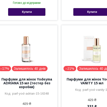
Готово до відправки
Купити
Купити
–17%
Залишилось 40 днів
–21%
Залишилось 40 д
Парфуми для жінок Yodeyma
Парфуми для жінок Y
ADRIANA 15 мл (тестер без
VANITY 15 мл
коробки)
parf-yod-vanity-
parf-yod-adrian-15-16348
421 ₴
421 ₴
331 ₴