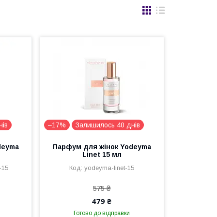
нів
–17%
Залишилось 40 днів
deyma
Парфум для жінок Yodeyma
Linet 15 мл
-15
yodeyma-linet-15
575 ₴
479 ₴
Готово до відправки