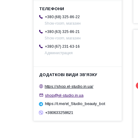
+380 (68) 325-86-22
Show-room, магазин
+380 (63) 325-86-21
Show-room, магазин
+380 (67) 231-63-16
Администрация
https://shop.el-studio.in.ua/
shop@el-studio.in.ua
https://t.me/el_Studio_beauty_bot
+380633258621