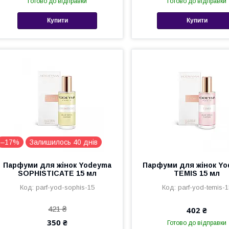
Готово до відправки
Готово до відправки
Купити
Купити
–17%
Залишилось 40 днів
Парфуми для жінок Yodeyma
Парфуми для жінок Y
SOPHISTICATE 15 мл
TEMIS 15 мл
parf-yod-sophis-15
parf-yod-temis-1
421 ₴
402 ₴
350 ₴
Готово до відправки