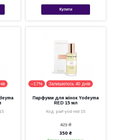
Купити
нів
–17%
Залишилось 40 днів
odeyma
Парфуми для жінок Yodeyma
л
RED 15 мл
15
parf-yod-red-15
421 ₴
350 ₴