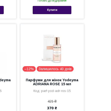
Готово до відправки
Купити
–12%
Залишилось 40 днів
odeyma
Парфуми для жінок Yodeyma
ADRIANA ROSE 15 мл
5
parf-yod-adr-ros-15
421 ₴
370 ₴