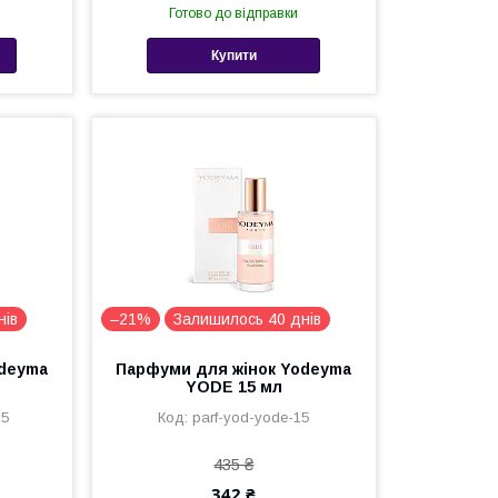
Готово до відправки
Купити
нів
–21%
Залишилось 40 днів
odeyma
Парфуми для жінок Yodeyma
YODE 15 мл
15
parf-yod-yode-15
435 ₴
342 ₴