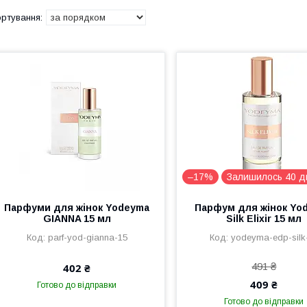
–17%
Залишилось 40 д
Парфуми для жінок Yodeyma
Парфум для жінок Yo
GIANNA 15 мл
Silk Elixir 15 мл
parf-yod-gianna-15
yodeyma-edp-silk
491 ₴
402 ₴
409 ₴
Готово до відправки
Готово до відправки