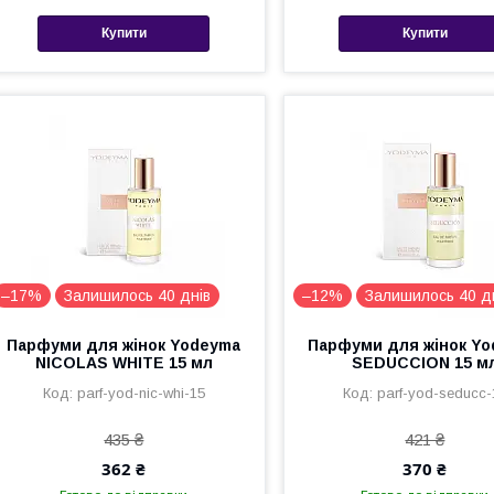
Купити
Купити
–17%
Залишилось 40 днів
–12%
Залишилось 40 д
Парфуми для жінок Yodeyma
Парфуми для жінок Y
NICOLAS WHITE 15 мл
SEDUCCION 15 м
parf-yod-nic-whi-15
parf-yod-seducc-
435 ₴
421 ₴
362 ₴
370 ₴