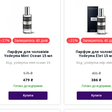
–17%
Залишилось 40 днів
–21%
Залишилось 40 д
Парфум для чоловіків
Парфум для чолові
Yodeyma Mint Ocean 15 мл
Yodeyma Élet 15 
yodeyma-mint-ocean-15
yodeyma-edp-elet
575 ₴
491 ₴
479 ₴
386 ₴
Готово до відправки
Готово до відправки
Купити
Купити