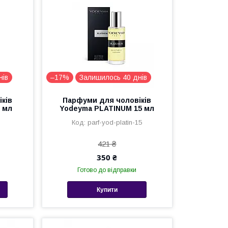
нів
–17%
Залишилось 40 днів
ків
Парфуми для чоловіків
 мл
Yodeyma PLATINUM 15 мл
parf-yod-platin-15
421 ₴
350 ₴
Готово до відправки
Купити