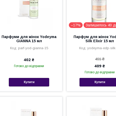
–17%
Залишилось 40 д
Парфуми для жінок Yodeyma
Парфум для жінок Yo
GIANNA 15 мл
Silk Elixir 15 мл
parf-yod-gianna-15
yodeyma-edp-silk
491 ₴
402 ₴
409 ₴
Готово до відправки
Готово до відправки
Купити
Купити