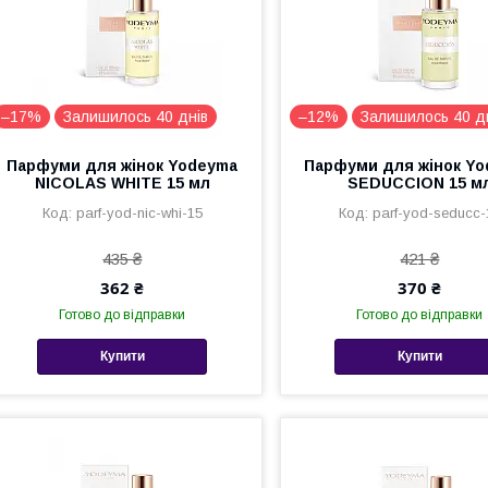
–17%
Залишилось 40 днів
–12%
Залишилось 40 д
Парфуми для жінок Yodeyma
Парфуми для жінок Y
NICOLAS WHITE 15 мл
SEDUCCION 15 м
parf-yod-nic-whi-15
parf-yod-seducc-
435 ₴
421 ₴
362 ₴
370 ₴
Готово до відправки
Готово до відправки
Купити
Купити