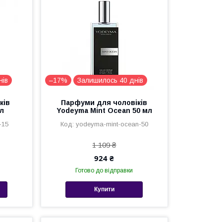
нів
–17%
Залишилось 40 днів
ків
Парфуми для чоловіків
мл
Yodeyma Mint Ocean 50 мл
-15
yodeyma-mint-ocean-50
1 109 ₴
924 ₴
Готово до відправки
Купити