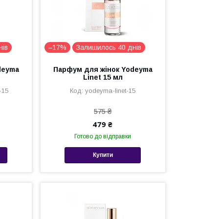
нів
–17%
Залишилось 40 днів
deyma
Парфум для жінок Yodeyma
Linet 15 мл
-15
yodeyma-linet-15
575 ₴
479 ₴
Готово до відправки
Купити