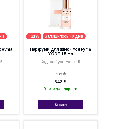
нів
–21%
Залишилось 40 днів
odeyma
Парфуми для жінок Yodeyma
YODE 15 мл
15
parf-yod-yode-15
435 ₴
342 ₴
Готово до відправки
Купити