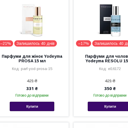
–21%
Залишилось 40 днів
–17%
Залишилось 40 д
Парфуми для жінок Yodeyma
Парфуми для чолові
PROSA 15 мл
Yodeyma RESOLU 15
parf-yod-prosa-15
el16172
421 ₴
421 ₴
331 ₴
350 ₴
Готово до відправки
Готово до відправки
Купити
Купити