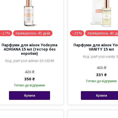
–17%
Залишилось 40 днів
–21%
Залишилось 40 д
Парфуми для жінок Yodeyma
Парфуми для жінок Y
ADRIANA 15 мл (тестер без
VANITY 15 мл
коробки)
parf-yod-vanity-
parf-yod-adrian-15-16348
421 ₴
421 ₴
331 ₴
350 ₴
Готово до відправки
Готово до відправки
Купити
Купити