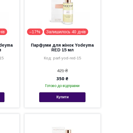
нів
–17%
Залишилось 40 днів
odeyma
Парфуми для жінок Yodeyma
л
RED 15 мл
15
parf-yod-red-15
421 ₴
350 ₴
Готово до відправки
Купити