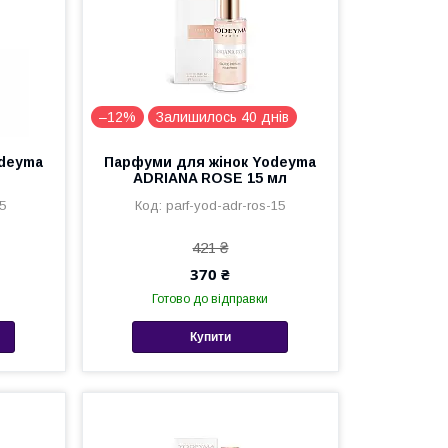
–12%
Залишилось 40 днів
odeyma
Парфуми для жінок Yodeyma
ADRIANA ROSE 15 мл
5
parf-yod-adr-ros-15
421 ₴
370 ₴
Готово до відправки
Купити