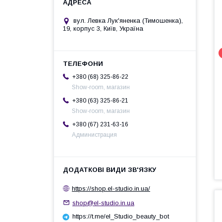
вул. Левка Лук'яненка (Тимошенка),
19, корпус 3, Київ, Україна
+380 (68) 325-86-22
Show-room, магазин
+380 (63) 325-86-21
Show-room, магазин
+380 (67) 231-63-16
Администрация
https://shop.el-studio.in.ua/
shop@el-studio.in.ua
https://t.me/el_Studio_beauty_bot