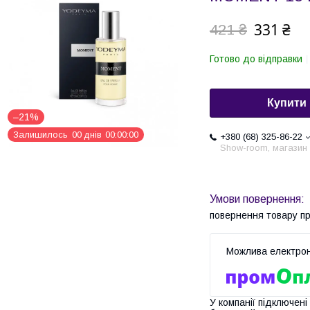
331 ₴
421 ₴
Готово до відправки
Купити
–21%
Залишилось
0
0
днів
0
0
0
0
0
0
+380 (68) 325-86-22
Show-room, магазин
повернення товару п
У компанії підключені