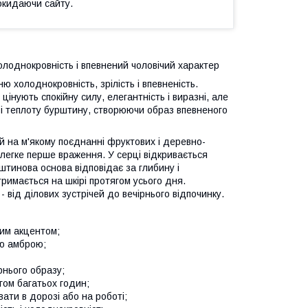
окидаючи сайту.
лоднокровність і впевнений чоловічий характер
 холоднокровність, зрілість і впевненість.
цінують спокійну силу, елегантність і виразні, але
в і теплоту бурштину, створюючи образ впевненого
 на м'якому поєднанні фруктових і деревно-
 легке перше враження. У серці відкривається
штинова основа відповідає за глибину і
римається на шкірі протягом усього дня.
 від ділових зустрічей до вечірнього відпочинку.
им акцентом;
ою амброю;
рнього образу;
гом багатьох годин;
ати в дорозі або на роботі;