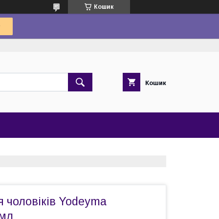
Кошик
Кошик
 чоловіків Yodeyma
мл