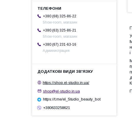
+380 (68) 325-86-22
Show-room, магазин
П
+380 (63) 325-86-21
У
Show-room, магазин
M
+380 (67) 231-63-16
н
Администрация
і
M
п
г
д
https://shop.el-studio.in.ua/
К
П
shop@el-studio.in.ua
https://t.me/el_Studio_beauty_bot
+380633258621