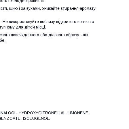
лість і холоднокровність.
'ястя, шию і за вухами. Уникайте втирання аромату
 - Не використовуйте поблизу відкритого вогню та
упному для дітей місці.
вого повсякденного або ділового образу - він
бе.
LINALOOL, HYDROXYCITRONELLAL, LIMONENE,
 BENZOATE, ISOEUGENOL.