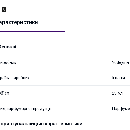
арактеристики
Основні
иробник
Yodeyma
раїна виробник
Іспанія
б`єм
15 мл
ид парфумерної продукції
Парфумо
Користувальницькі характеристики