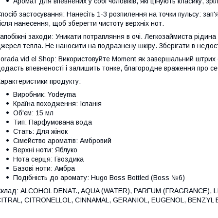
Аромат для впевнених у собі чоловіків, які цінують класику, зрі
посіб застосування: Нанесіть 1-3 розпилення на точки пульсу: зап
ісля нанесення, щоб зберегти чистоту верхніх нот.
апобіжні заходи: Уникати потрапляння в очі. Легкозаймиста рідина
жерел тепла. Не наносити на подразнену шкіру. Зберігати в недост
orada vid el Shop: Використовуйте Moment як завершальний штрих с
одасть впевненості і залишить тонке, благородне враження про се
арактеристики продукту:
Виробник: Yodeyma
Країна походження: Іспанія
Об'єм: 15 мл
Тип: Парфумована вода
Стать: Для жінок
Сімейство ароматів: Амбровий
Верхні ноти: Яблуко
Нота серця: Гвоздика
Базові ноти: Амбра
Подібність до аромату: Hugo Boss Bottled (Boss №6)
клад: ALCOHOL DENAT., AQUA (WATER), PARFUM (FRAGRANCE), 
CITRAL, CITRONELLOL, CINNAMAL, GERANIOL, EUGENOL, BENZYL