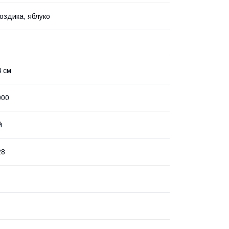
воздика, яблуко
4 см
000
й
28