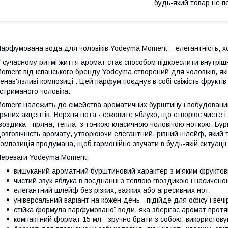
будь-який товар не п
арфумована вода для чоловіків Yodeyma Moment – елегантність, хо
 сучасному ритмі життя аромат стає способом підкреслити внутрішню
oment від іспанського бренду Yodeyma створений для чоловіків, які 
енав'язливі композиції. Цей парфум поєднує в собі свіжість фрукті
 стриманого чоловіка.
oment належить до сімейства ароматичних бурштину і побудований
ряних акцентів. Верхня нота - соковите яблуко, що створює чисте і
воздика - пряна, тепла, з тонкою класичною чоловічою ноткою. Бур
овговічність аромату, утворюючи елегантний, рівний шлейф, який т
омпозиція продумана, щоб гармонійно звучати в будь-якій ситуації -
ереваги Yodeyma Moment:
вишуканий ароматний бурштиновий характер з м'яким фруктов
чистий звук яблука в поєднанні з теплою гвоздикою і насичен
елегантний шлейф без різких, важких або агресивних нот;
універсальний варіант на кожен день - підійде для офісу і вечі
стійка формула парфумованої води, яка зберігає аромат протя
компактний формат 15 мл - зручно брати з собою, використовув