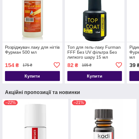
Розріджувач лаку для нігтів
Топ для гель-лаку Furman
Ріди
Фурман 500 мл
FFF Без UV фільтра Без
Фурм
липкого шару 15 мл
мл
154
82
39
₴
₴
₴
175 ₴
105 ₴
Купити
Купити
Акційні пропозиції та новинки
–22%
–21%