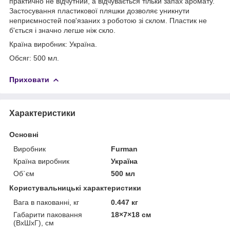
практично не відчутний, а відчувається тільки запах аромату.
Застосування пластикової пляшки дозволяє уникнути
неприємностей пов'язаних з роботою зі склом. Пластик не
б'ється і значно легше ніж скло.
Країна виробник: Україна.
Обсяг: 500 мл.
Приховати
Характеристики
Основні
Виробник
Furman
Країна виробник
Україна
Об`єм
500 мл
Користувальницькі характеристики
Вага в пакованні, кг
0.447 кг
Габарити паковання
18×7×18 см
(ВхШхГ), см