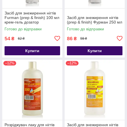
Засіб для знежирення нігтів
Furman (prep & finish) 100 мл
Засіб для знежирення нігтів
крем-гель дозатор
(prep & finish) Фурман 250 мл
Готово до відправки
Готово до відправки
54
86
₴
₴
62 ₴
98 ₴
Купити
Купити
–12%
–12%
Розріджувач лаку для нігтів
Засіб для знежирення нігтів