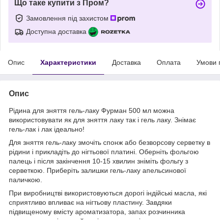
Що таке купити з Пром?
Замовлення під захистом
Доступна доставка
Опис
Характеристики
Доставка
Оплата
Умови 
Опис
Рідина для зняття гель-лаку Фурман 500 мл можна
використовувати як для зняття лаку так і гель лаку. Знімає
гель-лак і лак ідеально!
Для зняття гель-лаку змочіть спонж або безворсову серветку в
рідини і прикладіть до нігтьової платині. Оберніть фольгою
палець і після закінчення 10-15 хвилин зніміть фольгу з
серветкою. Приберіть залишки гель-лаку апельсинової
паличкою.
При виробництві використовуються дорогі індійські масла, які
сприятливо впливає на нігтьову пластину. Завдяки
підвищеному вмісту ароматизатора, запах розчинника