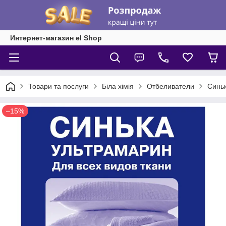
Интернет-магазин el Shop
Товари та послуги
Біла хімія
Отбеливатели
Синьк
–15%