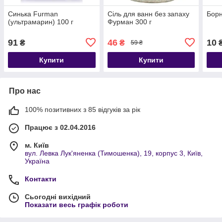
Синька Furman
Сіль для ванн без запаху
Борн
(ультрамарин) 100 г
Фурман 300 г
91
46
10
₴
₴
59 ₴
Купити
Купити
Про нас
100% позитивних з 85 відгуків за рік
Працює з 02.04.2016
м. Київ
вул. Левка Лук'яненка (Тимошенка), 19, корпус 3, Київ,
Україна
Контакти
Сьогодні вихідний
Показати весь графік роботи