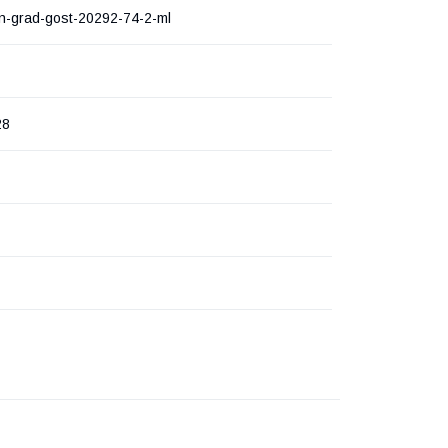
n-grad-gost-20292-74-2-ml
28