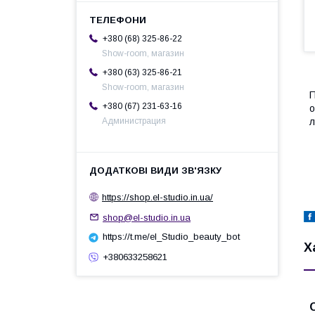
+380 (68) 325-86-22
Show-room, магазин
+380 (63) 325-86-21
Show-room, магазин
П
+380 (67) 231-63-16
о
л
Администрация
https://shop.el-studio.in.ua/
shop@el-studio.in.ua
https://t.me/el_Studio_beauty_bot
Х
+380633258621