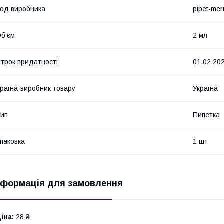
од виробника
pipet-mer
б'єм
2 мл
трок придатності
01.02.20
раїна-виробник товару
Україна
ип
Пипетка
паковка
1 шт
нформація для замовлення
іна:
28 ₴