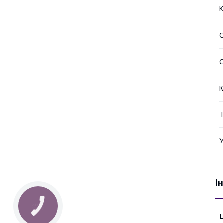
К
О
С
К
Т
У
І
КНОПКА
ЗВ'ЯЗКУ
Ц