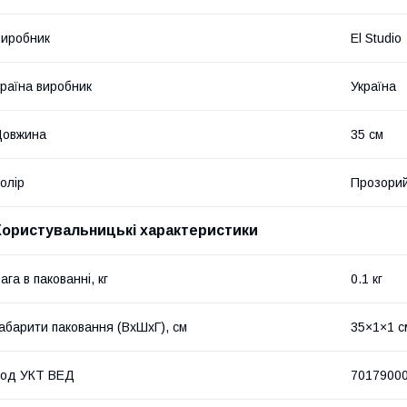
иробник
El Studio
раїна виробник
Україна
Довжина
35 см
олір
Прозори
Користувальницькі характеристики
ага в пакованні, кг
0.1 кг
абарити паковання (ВхШхГ), см
35×1×1 с
Код УКТ ВЕД
7017900