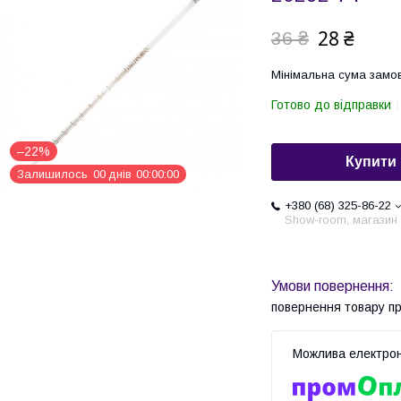
28 ₴
36 ₴
Мінімальна сума замов
Готово до відправки
–22%
Купити
Залишилось
0
0
днів
0
0
0
0
0
0
+380 (68) 325-86-22
Show-room, магазин
повернення товару п