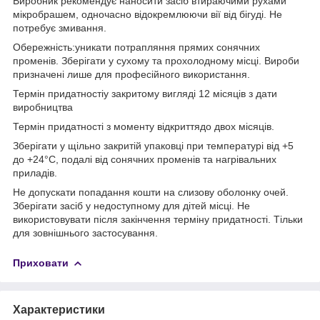
Виробник рекомендує наносити засіб втираючими рухами
мікробрашем, одночасно відокремлюючи вії від бігуді. Не
потребує змивання.
Обережність:уникати потрапляння прямих сонячних
променів. Зберігати у сухому та прохолодному місці. Вироби
призначені лише для професійного використання.
Термін придатностіу закритому вигляді 12 місяців з дати
виробництва
Термін придатності з моменту відкриттядо двох місяців.
Зберігати у щільно закритій упаковці при температурі від +5
до +24°C, подалі від сонячних променів та нагрівальних
приладів.
Не допускати попадання кошти на слизову оболонку очей.
Зберігати засіб у недоступному для дітей місці. Не
використовувати після закінчення терміну придатності. Тільки
для зовнішнього застосування.
Приховати
Характеристики