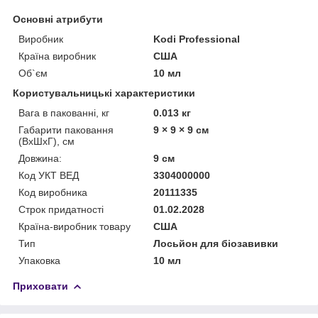
Основні атрибути
Виробник
Kodi Professional
Країна виробник
США
Об`єм
10 мл
Користувальницькі характеристики
Вага в пакованні, кг
0.013 кг
Габарити паковання
9 × 9 × 9 см
(ВхШхГ), см
Довжина:
9 см
Код УКТ ВЕД
3304000000
Код виробника
20111335
Строк придатності
01.02.2028
Країна-виробник товару
США
Тип
Лосьйон для біозавивки
Упаковка
10 мл
Приховати