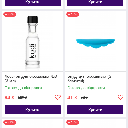
Купити
Купити
–22%
–21%
Лосьйон для біозавивка №3
Бігуді для біозавивка (S
(3 мл)
блакитні)
Готово до відправки
Готово до відправки
94
41
₴
₴
120 ₴
52 ₴
Купити
Купити
–21%
–21%