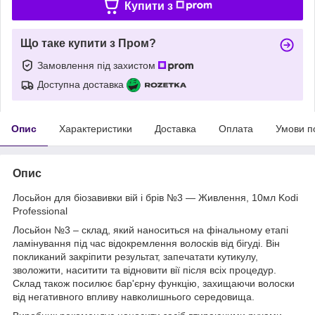
Купити з
Що таке купити з Пром?
Замовлення під захистом
Доступна доставка
Опис
Характеристики
Доставка
Оплата
Умови п
Опис
Лосьйон для біозавивки вій і брів №3 — Живлення, 10мл Kodi
Professional
Лосьйон №3 – склад, який наноситься на фінальному етапі
ламінування під час відокремлення волосків від бігуді. Він
покликаний закріпити результат, запечатати кутикулу,
зволожити, наситити та відновити вії після всіх процедур.
Склад також посилює бар'єрну функцію, захищаючи волоски
від негативного впливу навколишнього середовища.