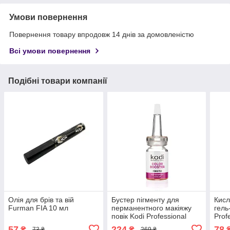
Умови повернення
Повернення товару впродовж 14 днів за домовленістю
Всі умови повернення
Подібні товари компанії
Олія для брів та вій
Бустер пігменту для
Кисл
Furman FIA 10 мл
перманентного макіяжу
гель
повік Kodi Professional
Prof
Color Booster For Eyes 10
57
224
78
₴
₴
73 ₴
269 ₴