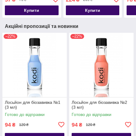
мл
Купити
Купити
Акційні пропозиції та новинки
–22%
–22%
Лосьйон для біозавивка №1
Лосьйон для біозавивка №2
(3 мл)
(3 мл)
Готово до відправки
Готово до відправки
94
94
₴
₴
120 ₴
120 ₴