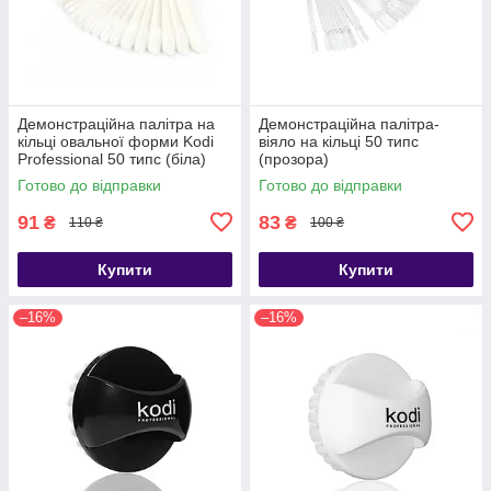
Демонстраційна палітра на
Демонстраційна палітра-
кільці овальної форми Kodi
віяло на кільці 50 типс
Professional 50 типс (біла)
(прозора)
Готово до відправки
Готово до відправки
91
83
₴
₴
110 ₴
100 ₴
Купити
Купити
–16%
–16%