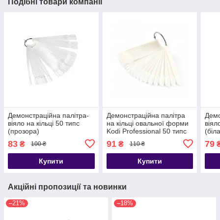
Подібні товари компанії
Демонстраційна палітра-
Демонстраційна палітра
Демо
віяло на кільці 50 типс
на кільці овальної форми
віял
(прозора)
Kodi Professional 50 типс
(біл
(біла)
83
91
79
₴
₴
100 ₴
110 ₴
Купити
Купити
Акційні пропозиції та новинки
–21%
–18%