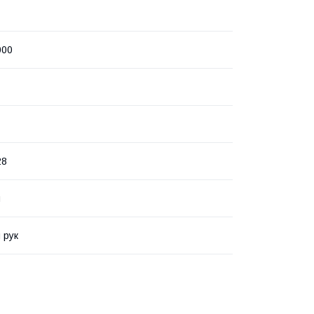
000
28
я
 рук