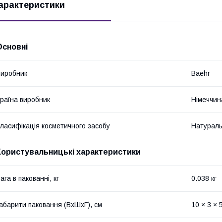
арактеристики
Основні
иробник
Baehr
раїна виробник
Німеччин
ласифікація косметичного засобу
Натурал
Користувальницькі характеристики
ага в пакованні, кг
0.038 кг
абарити паковання (ВхШхГ), см
10 × 3 × 