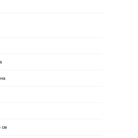
а
ьна
5 см