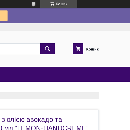
Кошик
Кошик
 з олією авокадо та
30 мл “LEMON-HANDCREME”,