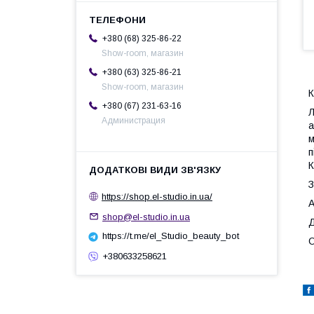
+380 (68) 325-86-22
Show-room, магазин
+380 (63) 325-86-21
Show-room, магазин
К
+380 (67) 231-63-16
Л
Администрация
а
м
п
К
З
https://shop.el-studio.in.ua/
А
shop@el-studio.in.ua
Д
https://t.me/el_Studio_beauty_bot
О
+380633258621