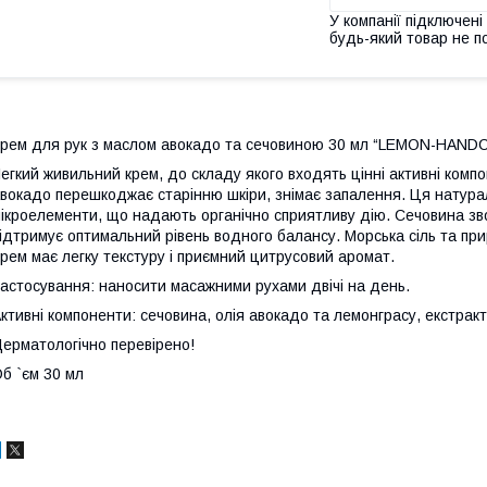
У компанії підключені
будь-який товар не п
рем для рук з маслом авокадо та сечовиною 30 мл “LEMON-HAN
егкий живильний крем, до складу якого входять цінні активні комп
вокадо перешкоджає старінню шкіри, знімає запалення. Ця натуральн
ікроелементи, що надають органічно сприятливу дію. Сечовина зво
ідтримує оптимальний рівень водного балансу. Морська сіль та пр
рем має легку текстуру і приємний цитрусовий аромат.
астосування: наносити масажними рухами двічі на день.
ктивні компоненти: сечовина, олія авокадо та лемонграсу, екстракт
ерматологічно перевірено!
б `єм 30 мл