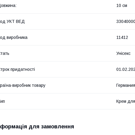
овжина:
10 см
Код УКТ ВЕД
3304000
од виробника
11412
тать
Унісекс
трок придатності
01.02.20
раїна-виробник товару
Германи
ип
Крем для
нформація для замовлення