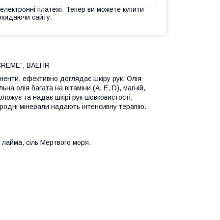
 електронні платежі. Тепер ви можете купити
окидаючи сайту.
DCREME”, BAEHR
оненти, ефективно доглядає шкіру рук. Олія
а олія багата на вітаміни (А, Е, D), магній,
ложує та надає шкірі рук шовковистості,
иродні мінерали надають інтенсивну терапію.
 лайма, сіль Мертвого моря.