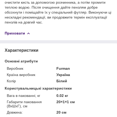
очистити кисть за допомогою розчинника, а потім промити
теплою водою. Після очищення дайте пензлям добре
обсохнути і поміщайте їх у спеціальний футляр. Виконуючи ці
нескладні рекомендації, ви продовжите термін експлуатації
пензлів на довгий час.
Приховати
Характеристики
Основні атрибути
Виробник
Furman
Країна виробник
Україна
Колір
Білий
Користувальницькі характеристики
Вага в пакованні, кг
0.02 кг
Габарити паковання
20×1×1 см
(ВхШхГ), см
Довжина:
20 см