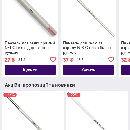
Пензель для гелю прямий
Пензель для гелю та
Пенз
№4 Gloris з дерев'яною
акрилу №6 Gloris з білою
акри
ручкою
ручкою
руч
27
37
32
₴
₴
34 ₴
48 ₴
Купити
Купити
Акційні пропозиції та новинки
–23%
–23%