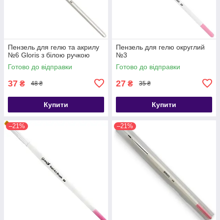
Пензель для гелю та акрилу
Пензель для гелю округлий
№6 Gloris з білою ручкою
№3
Готово до відправки
Готово до відправки
37
27
₴
₴
48 ₴
35 ₴
Купити
Купити
–21%
–21%