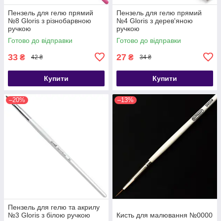
Пензель для гелю прямий
Пензель для гелю прямий
№8 Gloris з різнобарвною
№4 Gloris з дерев'яною
ручкою
ручкою
Готово до відправки
Готово до відправки
33
27
₴
₴
42 ₴
34 ₴
Купити
Купити
–20%
–13%
Пензель для гелю та акрилу
№3 Gloris з білою ручкою
Кисть для малювання №0000