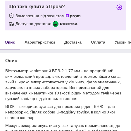
Що таке купити з Пром?
Замовлення під захистом
Доступна доставка
Опис
Характеристики
Доставка
Оплата
Умови п
Опис
Віскозиметр капілярний ВПЗ-2 1.77 мм - це прецизійний
вимірювальний прилад, виготовлений із термостійкого скла,
який широко використовується у хімічних, фармацевтичних,
харчових та інших лабораторіях. Він призначений для
визначення кінематичної в'язкості рідин методом течії через
вузький капіляр під дією сили тяжіння.
ВПЖ – використовується для прозорих рідин, ВНЖ – для
непрозорих. Являє собою U-подібну трубку, в коліно якої
впаяно капіляр.
Можуть використовуватися у всіх галузях промисловості, де
використовуються паливно-мастильні олії, у лабораторіях