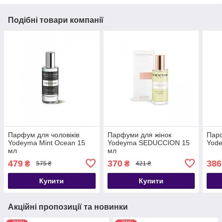
Подібні товари компанії
Парфум для чоловіків
Парфуми для жінок
Парф
Yodeyma Mint Ocean 15
Yodeyma SEDUCCION 15
Yode
мл
мл
479
370
386
₴
₴
575 ₴
421 ₴
Купити
Купити
Акційні пропозиції та новинки