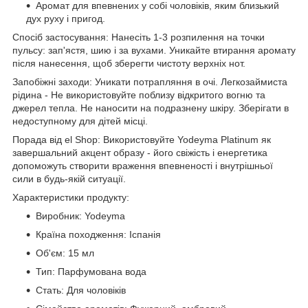
Аромат для впевнених у собі чоловіків, яким близький
дух руху і пригод.
Спосіб застосування: Нанесіть 1-3 розпилення на точки
пульсу: зап'ястя, шию і за вухами. Уникайте втирання аромату
після нанесення, щоб зберегти чистоту верхніх нот.
Запобіжні заходи: Уникати потрапляння в очі. Легкозаймиста
рідина - Не використовуйте поблизу відкритого вогню та
джерел тепла. Не наносити на подразнену шкіру. Зберігати в
недоступному для дітей місці.
Порада від el Shop: Використовуйте Yodeyma Platinum як
завершальний акцент образу - його свіжість і енергетика
допоможуть створити враження впевненості і внутрішньої
сили в будь-якій ситуації.
Характеристики продукту:
Виробник: Yodeyma
Країна походження: Іспанія
Об'єм: 15 мл
Тип: Парфумована вода
Стать: Для чоловіків