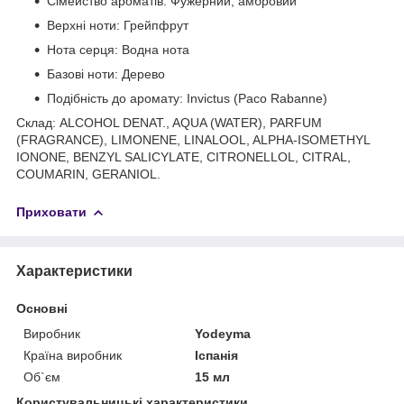
Сімейство ароматів: Фужерний, амбровий
Верхні ноти: Грейпфрут
Нота серця: Водна нота
Базові ноти: Дерево
Подібність до аромату: Invictus (Paco Rabanne)
Склад: ALCOHOL DENAT., AQUA (WATER), PARFUM
(FRAGRANCE), LIMONENE, LINALOOL, ALPHA-ISOMETHYL
IONONE, BENZYL SALICYLATE, CITRONELLOL, CITRAL,
COUMARIN, GERANIOL.
Приховати
Характеристики
Основні
Виробник
Yodeyma
Країна виробник
Іспанія
Об`єм
15 мл
Користувальницькі характеристики