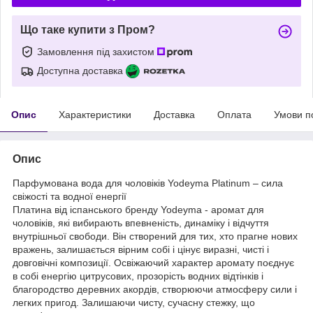
Що таке купити з Пром?
Замовлення під захистом
Доступна доставка
Опис
Характеристики
Доставка
Оплата
Умови п
Опис
Парфумована вода для чоловіків Yodeyma Platinum – сила
свіжості та водної енергії
Платина від іспанського бренду Yodeyma - аромат для
чоловіків, які вибирають впевненість, динаміку і відчуття
внутрішньої свободи. Він створений для тих, хто прагне нових
вражень, залишається вірним собі і цінує виразні, чисті і
довговічні композиції. Освіжаючий характер аромату поєднує
в собі енергію цитрусових, прозорість водних відтінків і
благородство деревних акордів, створюючи атмосферу сили і
легких пригод. Залишаючи чисту, сучасну стежку, що