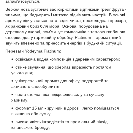
запам'ятовується.
Верхня нота зустрічає вас іскристими відтінками грейпфрута -
живими, що бадьорять і миттєво піднімають настрій. В основі
аромату відчувається нота води: чиста, прохолодна і прозора,
як ранковий бриз біля моря. Основа, побудована на
деревному акорді, пом'якшує композицію з теплою глибиною і
створює довгу гармонійну обробку. Platinum – аромат, який
звучить впевнено та приносить енергію в будь-якій ситуації.
Переваги Yodeyma Platinum:
освіжаюча водна композиція з деревним характером;
стійке звучання, що зберігає виразність протягом
усього дня;
універсальний аромат для офісу, подорожей та
активного способу життя;
чиста стежка, яка підкреслює силу та сучасну
харизму;
формат 15 мл - зручний в дорозі і легко поміщається
в кишеню або сумку;
висока якість інгредієнтів та преміальний підхід
іспанського бренду;