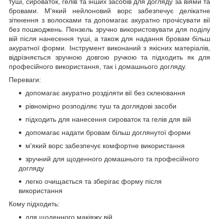
туші, сироваток, гелів та інших засобів для догляду за віями та
бровами. М'який нейлоновий ворс забезпечує делікатне
зіткнення з волосками та допомагає акуратно прочісувати вії
без пошкоджень. Пензель зручно використовувати для поділу
вій після нанесення туші, а також для надання бровам більш
акуратної форми. Інструмент виконаний з якісних матеріалів,
відрізняється зручною довгою ручкою та підходить як для
професійного використання, так і домашнього догляду.
Переваги:
допомагає акуратно розділяти вії без склеювання
рівномірно розподіляє туш та доглядові засоби
підходить для нанесення сироваток та гелів для вій
допомагає надати бровам більш доглянутої форми
м'який ворс забезпечує комфортне використання
зручний для щоденного домашнього та професійного
догляду
легко очищається та зберігає форму після
використання
Кому підходить:
для щоденного макіяжу вій