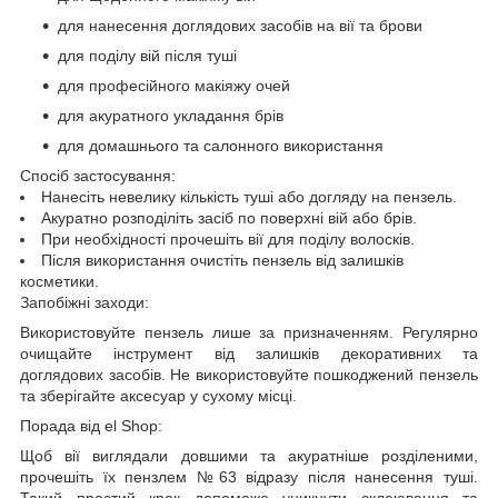
для нанесення доглядових засобів на вії та брови
для поділу вій після туші
для професійного макіяжу очей
для акуратного укладання брів
для домашнього та салонного використання
Спосіб застосування:
Нанесіть невелику кількість туші або догляду на пензель.
Акуратно розподіліть засіб по поверхні вій або брів.
При необхідності прочешіть вії для поділу волосків.
Після використання очистіть пензель від залишків
косметики.
Запобіжні заходи:
Використовуйте пензель лише за призначенням. Регулярно
очищайте інструмент від залишків декоративних та
доглядових засобів. Не використовуйте пошкоджений пензель
та зберігайте аксесуар у сухому місці.
Порада від el Shop:
Щоб вії виглядали довшими та акуратніше розділеними,
прочешіть їх пензлем №63 відразу після нанесення туші.
Такий простий крок допоможе уникнути склеювання та