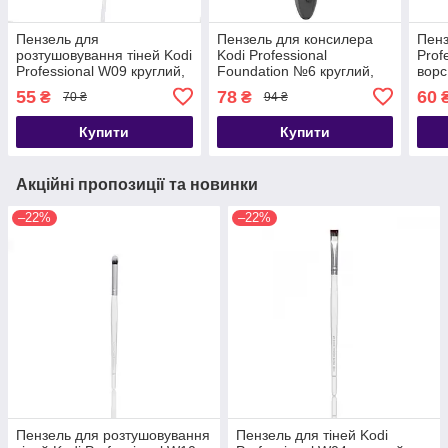
Пензель для
Пензель для консилера
Пенз
розтушовування тіней Kodi
Kodi Professional
Prof
Professional W09 круглий,
Foundation №6 круглий,
ворс
ворс нейлон
ворс нейлон
55
78
60
₴
₴
70 ₴
94 ₴
Купити
Купити
Акційні пропозиції та новинки
–22%
–22%
Пензель для розтушовування
Пензель для тіней Kodi