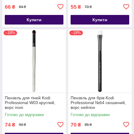
66
55
₴
₴
84 ₴
70 ₴
Купити
Купити
–18%
–18%
Пензель для тіней Kodi
Пензель для брів Kodi
Professional W03 круглий,
Professional №64 скошений,
ворс поні
ворс нейлон
Готово до відправки
Готово до відправки
74
70
₴
₴
90 ₴
85 ₴