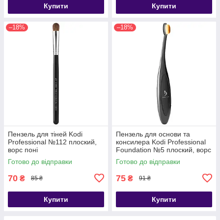
Купити
Купити
–18%
–18%
Пензель для тіней Kodi
Пензель для основи та
Professional №112 плоский,
консилера Kodi Professional
ворс поні
Foundation №5 плоский, ворс
нейлон
Готово до відправки
Готово до відправки
70
75
₴
₴
85 ₴
91 ₴
Купити
Купити