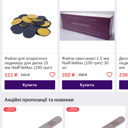
Файли для апаратного
Файли овал-максі 1.5 мм
Диск
педикюру для диска 15
NailFileMax (100 грит) 30
педи
мм NailFileMax (180 грит)
шт
мм
111
202
230
₴
₴
141 ₴
258 ₴
Купити
Купити
Акційні пропозиції та новинки
–25%
–25%